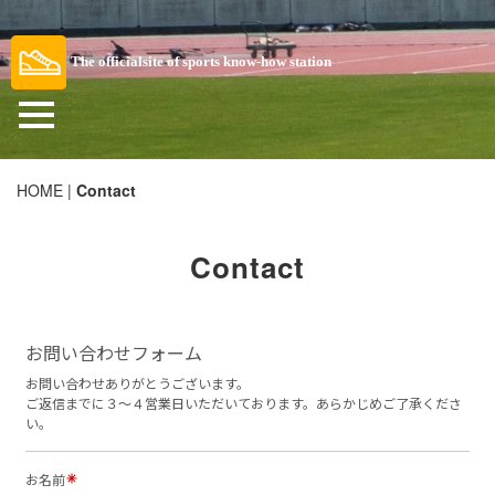
The officialsite of sports know-how station
HOME
|
Contact
Contact